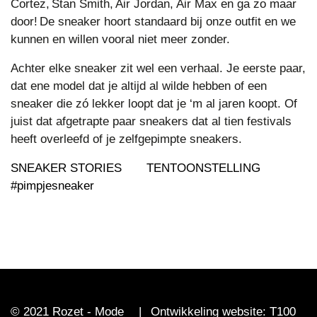
Cortez, Stan Smith, Air Jordan, Air Max en ga zo maar
door! De sneaker hoort standaard bij onze outfit en we
kunnen en willen vooral niet meer zonder.
A
chter elke sneaker zit wel een verhaal. Je eerste paar,
dat ene model dat je altijd al wilde hebben of een
sneaker die zó lekker loopt dat je ‘m al jaren koopt. Of
juist dat afgetrapte paar sneakers dat al tien festivals
heeft overlee
fd of
je
zelfgepimpte
sneakers.
SNEAKER STORIES
TENTOONSTELLING
#pimpjesneaker
© 2021 Rozet - Mode
|
Ontwikkeling website:
T100